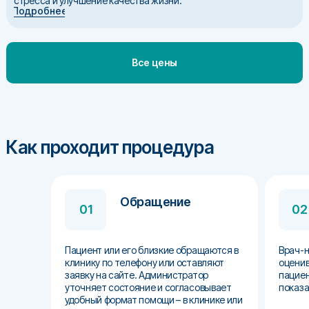
стресса и улучшение качества жизни.
Подробнее
Все цены
Как проходит процедура
Обращение
01
02
Пациент или его близкие обращаются в
Врач-н
клинику по телефону или оставляют
оценив
заявку на сайте. Администратор
пациен
уточняет состояние и согласовывает
показа
удобный формат помощи – в клинике или