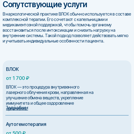
Сопутствующие услуги
В наркологической практике ВЛОК обычно используется в составе
комплексной терапии. Его сочетают с капельницами и
медикаментозной поддержкой, чтобы помочь организму
восстановиться после интоксикации и снизить нагрузку на
внутренние системы. Такой подход позволяет действовать мягко
и учитывать индивидуальные особенности пациента.
ВЛОК
от 1 700 ₽
ВЛОК — это процедура внутривенного
лазерного облучения крови, направленная на
улучшение обмена веществ, укрепление
иммунитета и общее оздоровление
Подробнее
организма.
Аутогемотерапия
от 500 ₽