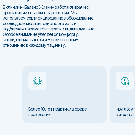
В клинике «Баланс Жизни» работают врачи с
профильным опытом в наркологии. Мы
используем сертифицированное оборудование,
соблюдаем медицинские протоколы и
подбираем параметры терапии индивидуально.
Особое внимание уделяется комфорту,
конфиденциальности и уважительному
отношению к каждому пациенту.
Более 10 лет практики в сфере
Круглосут
наркологии
выходных