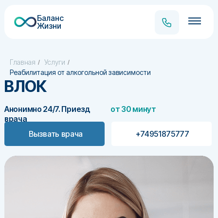
Баланс
Жизни
Главная
Услуги
/
/
Реабилитация от алкогольной зависимости
ВЛОК
Анонимно 24/7. Приезд
от 30 минут
врача
Вызвать врача
+74951875777