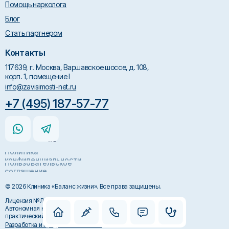
Помощь нарколога
Блог
Стать партнером
Контакты
117639, г. Москва, Варшавское шоссе, д. 108,
корп. 1, помещение I
info@zavisimosti-net.ru
+7 (495) 187-57-77
Политика
конфиденциальности
Пользовательское
соглашение
© 2026 Клиника «Баланс жизни». Все права защищены.
Лицензия №Л041-01137-77/00313162
Автономная некоммерческая организация "Научно-
практический центр исследования и экспертиз"
Разработка и продвижение – KNBR