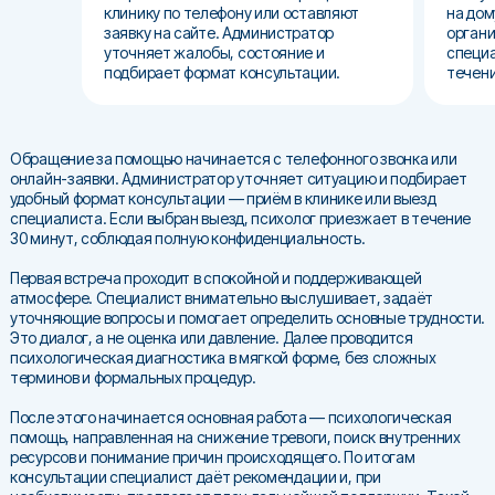
клинику по телефону или оставляют
на дом
заявку на сайте. Администратор
органи
уточняет жалобы, состояние и
специа
подбирает формат консультации.
течени
Обращение за помощью начинается с телефонного звонка или
онлайн-заявки. Администратор уточняет ситуацию и подбирает
удобный формат консультации — приём в клинике или выезд
специалиста. Если выбран выезд, психолог приезжает в течение
30 минут, соблюдая полную конфиденциальность.
Первая встреча проходит в спокойной и поддерживающей
атмосфере. Специалист внимательно выслушивает, задаёт
уточняющие вопросы и помогает определить основные трудности.
Это диалог, а не оценка или давление. Далее проводится
психологическая диагностика в мягкой форме, без сложных
терминов и формальных процедур.
После этого начинается основная работа — психологическая
помощь, направленная на снижение тревоги, поиск внутренних
ресурсов и понимание причин происходящего. По итогам
консультации специалист даёт рекомендации и, при