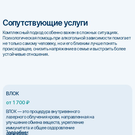
Сопутствующие услуги
Комплексный подход особенно важен в сложных ситуациях.
Психологическая помощь при алкогольной зависимости помогает
не только самому человеку, но и его близким лучше понять
происходящее, снизить напряжение в семье и выстроить более
устойчивые отношения.
ВЛОК
от 1 700 ₽
ВЛОК — это процедура внутривенного
лазерного облучения крови, направленная на
улучшение обмена веществ, укрепление
иммунитета и общее оздоровление
Подробнее
организма.