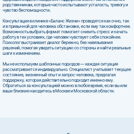
родственникам, которые часто испытывают усталость, тревогу и
чувство беспомощности.
Консультации в клинике «Баланс Жизни» проводятся как очно, так
и в привычной для человека обстановке, если ему так комфортнее.
Возможность выбрать формат помогает снизить стресс и начать
работу в тех условиях, где человек чувствует себя спокойнее.
Психолог выстраивает диалог бережно, без навязывания
решений, помогая увидеть ситуацию со стороны и найти реальные
шаги к изменениям.
Мы не используем шаблонных подходов — каждая ситуация
рассматривается индивидуально. Специалист учитывает текущее
состояние, жизненный опыт и запрос человека, предлагая
поддержку, которая действительно подходит именно ему.
Обратиться за консультацией можно в любое время, если вы или
ваши близкие находитесь в Москве и Московской области.