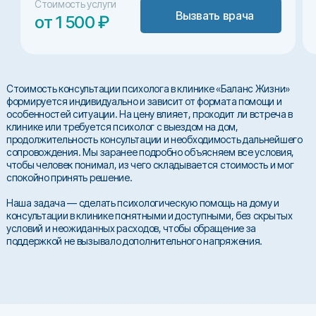
Стоимость услуги
Вызвать врача
от 1 500 ₽
Стоимость консультации психолога в клинике «Баланс Жизни»
формируется индивидуально и зависит от формата помощи и
особенностей ситуации. На цену влияет, проходит ли встреча в
клинике или требуется психолог с выездом на дом,
продолжительность консультации и необходимость дальнейшего
сопровождения. Мы заранее подробно объясняем все условия,
чтобы человек понимал, из чего складывается стоимость и мог
спокойно принять решение.
Наша задача — сделать психологическую помощь на дому и
консультации в клинике понятными и доступными, без скрытых
условий и неожиданных расходов, чтобы обращение за
поддержкой не вызывало дополнительного напряжения.