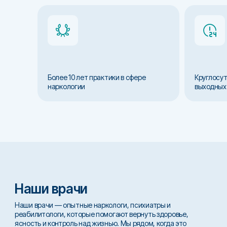
Более 10 лет практики в сфере
Круглосут
наркологии
выходных
Наши врачи
Наши врачи — опытные наркологи, психиатры и
реабилитологи, которые помогают вернуть здоровье,
ясность и контроль над жизнью. Мы рядом, когда это