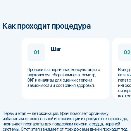
Как проходит процедура
Шаг
01
02
Проводится первичная консультация с
Вывод 
наркологом, сбор анамнеза, осмотр,
витами
ЭКГ и анализы для оценки степени
гепато
зависимости и состояния здоровья.​
интокс
синдро
контро
Первый этап — детоксикация. Врач помогает организму
избавиться от алкогольной интоксикации и продуктов его распада,
назначает препараты для поддержки печени, сердца, нервной
системы. Этот этап занимает от трех до семи дней и проходит под