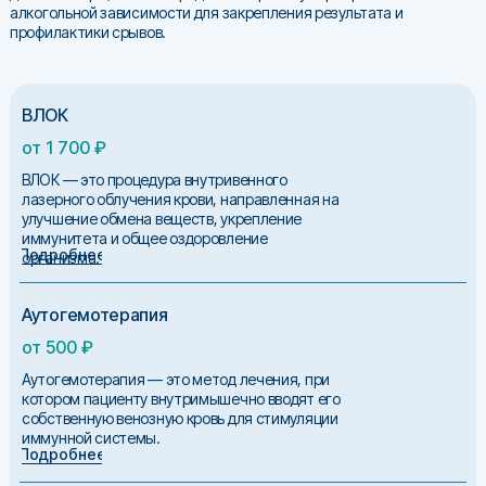
алкогольной зависимости для закрепления результата и
профилактики срывов.
ВЛОК
от 1 700 ₽
ВЛОК — это процедура внутривенного
лазерного облучения крови, направленная на
улучшение обмена веществ, укрепление
иммунитета и общее оздоровление
Подробнее
организма.
Аутогемотерапия
от 500 ₽
Аутогемотерапия — это метод лечения, при
котором пациенту внутримышечно вводят его
собственную венозную кровь для стимуляции
иммунной системы.
Подробнее