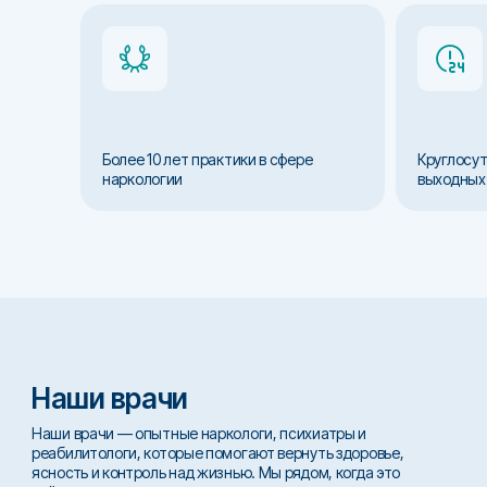
Более 10 лет практики в сфере
Круглосут
наркологии
выходных
Наши врачи
Наши врачи — опытные наркологи, психиатры и
реабилитологи, которые помогают вернуть здоровье,
ясность и контроль над жизнью. Мы рядом, когда это