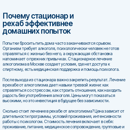
Почему стационар и
рехаб эффективнее
домашних попыток
Попытки бросить пить дома часто заканчиваются срывом.
Организм требует алкоголя, психологически человек не готов
справляться с жизнью без него, а окружающая обстановка
напоминает о прежних привычках. Стационарное лечение
алкоголизма в Москве создает условия, где нет доступа к
спиртному, есть медицинская поддержка и помощь психолога.
После выхода из стационара важно закрепить результат. Лечение
в рехабе от алкоголизма дает навыки трезвой жизни: как
справляться со стрессом, как строить отношения, как находить
радость без употребления алкоголя. Цены могут показаться
высокими, но это инвестиция в будущее без зависимости.
Сколько стоит лечение в рехабе от алкоголизма? Цена зависит от
длительности программы, условий проживания, интенсивности
работы с психологом. Стоимость лечения включает в себя:
проживание, питание, медицинское сопровождение, групповые и