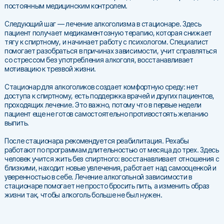
постоянным медицинским контролем.
Следующий шаг — лечение алкоголизма в стационаре. Здесь
пациент получает медикаментозную терапию, которая снижает
тягу к спиртному, и начинает работу с психологом. Специалист
помогает разобраться в причинах зависимости, учит справляться
со стрессом без употребления алкоголя, восстанавливает
мотивацию к трезвой жизни.
Стационар для алкоголиков создает комфортную среду: нет
доступа к спиртному, есть поддержка врачей и других пациентов,
проходящих лечение. Это важно, потому что в первые недели
пациент еще не готов самостоятельно противостоять желанию
выпить.
После стационара рекомендуется реабилитация. Рехабы
работают по программам длительностью от месяца до трех. Здесь
человек учится жить без спиртного: восстанавливает отношения с
близкими, находит новые увлечения, работает над самооценкой и
уверенностью в себе. Лечение алкогольной зависимости в
стационаре помогает не просто бросить пить, а изменить образ
жизни так, чтобы алкоголь больше не был нужен.